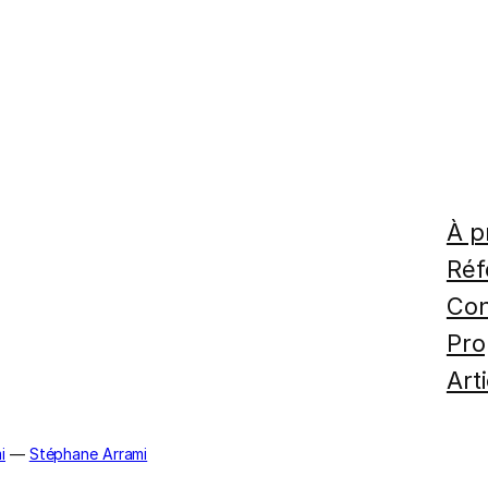
À p
Réf
Con
Pro
Art
i
—
Stéphane Arrami