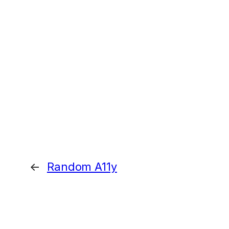
←
Random A11y