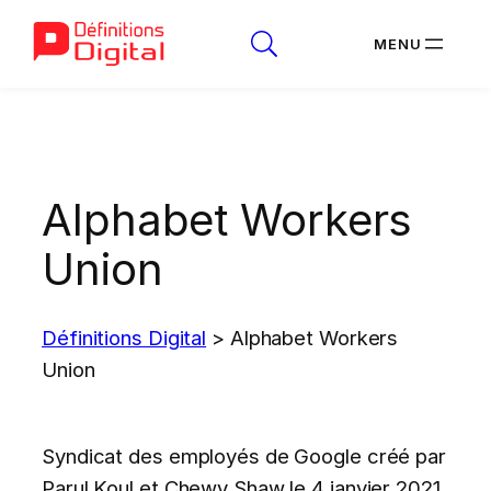
Aller
au
contenu
Alphabet Workers
Union
Définitions Digital
>
Alphabet Workers
Union
Syndicat des employés de Google créé par
Parul Koul et Chewy Shaw le 4 janvier 2021.