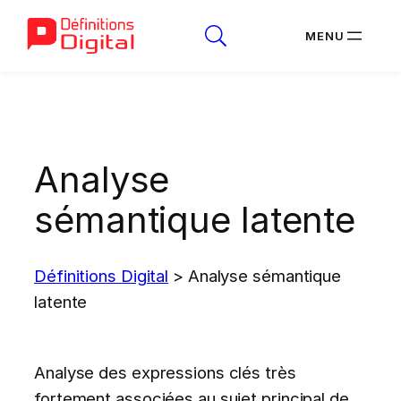
Aller
au
contenu
Analyse
sémantique latente
Définitions Digital
>
Analyse sémantique
latente
Analyse des expressions clés très
fortement associées au sujet principal de