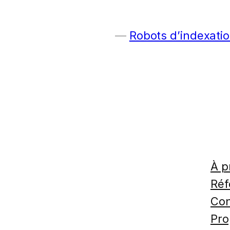
Robots d’indexatio
À p
Réf
Con
Pro