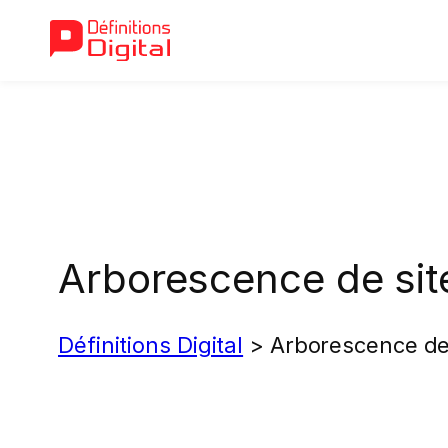
Aller
au
contenu
Arborescence de sit
Définitions Digital
>
Arborescence de