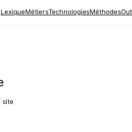
Lexique
Métiers
Technologies
Méthodes
Out
e
 site