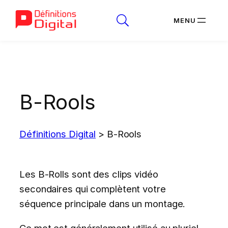
Aller
au
contenu
B-Rools
Définitions Digital
>
B-Rools
Les B-Rolls sont des clips vidéo
secondaires qui complètent votre
séquence principale dans un montage.
Ce mot est généralement utilisé au pluriel.