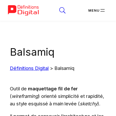
Aller
au
contenu
Balsamiq
Définitions Digital
>
Balsamiq
Outil de
maquettage fil de fer
(
wireframing
) orienté simplicité et rapidité,
au style esquissé à main levée (
sketchy
).
Il permet de concevoir l’architecture et les