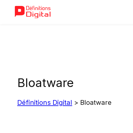
Aller
au
contenu
Bloatware
Définitions Digital
>
Bloatware