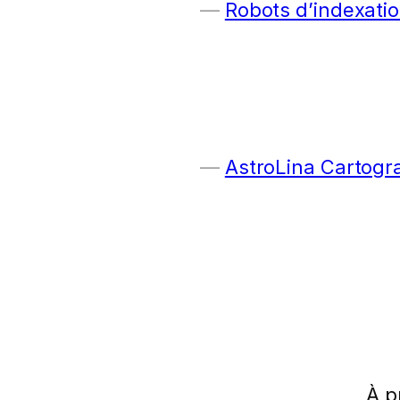
Robots d’indexatio
AstroLina Cartogr
À p