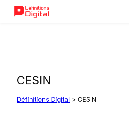
Aller
au
contenu
CESIN
Définitions Digital
>
CESIN