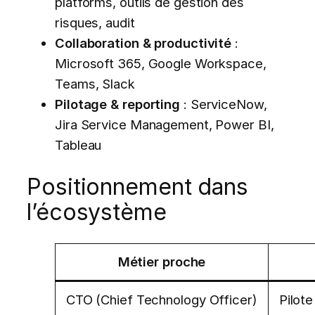
platforms, outils de gestion des
risques, audit
Collaboration & productivité
:
Microsoft 365, Google Workspace,
Teams, Slack
Pilotage & reporting
: ServiceNow,
Jira Service Management, Power BI,
Tableau
Positionnement dans
l’écosystème
Métier proche
CTO (Chief Technology Officer)
Pilote