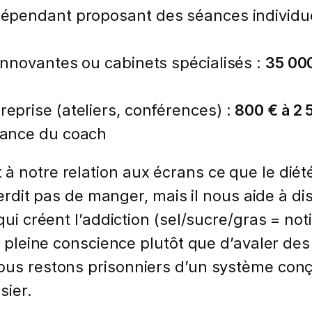
ndépendant proposant des séances individue
 innovantes ou cabinets spécialisés :
35 000
reprise (ateliers, conférences) :
800 € à 2 
ssance du coach
 notre relation aux écrans ce que le diétét
nterdit pas de manger, mais il nous aide à d
ui créent l’addiction (sel/sucre/gras = notifi
en pleine conscience plutôt que d’avaler d
nous restons prisonniers d’un système co
sier.