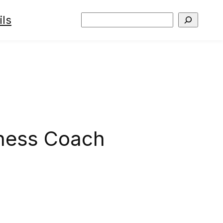
ils
Rechercher
lness Coach