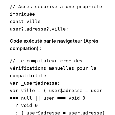
// Accès sécurisé à une propriété 
imbriquée

const ville = 
user?.adresse?.ville;
Code exécuté par le navigateur (Après
compilation) :
// Le compilateur crée des 
vérifications manuelles pour la 
compatibilité

var _user$adresse;

var ville = (_user$adresse = user 
=== null || user === void 0 

  ? void 0 

  : (_user$adresse = user.adresse) 