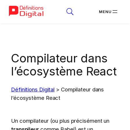
Aller
au
contenu
Compilateur dans
l’écosystème React
Définitions Digital
>
Compilateur dans
l’écosystème React
Un compilateur (ou plus précisément un
transpileur
comme Babel) est un