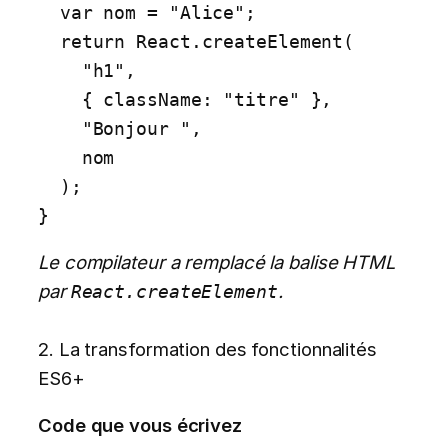
  var nom = "Alice";

  return React.createElement(

    "h1", 

    { className: "titre" }, 

    "Bonjour ", 

    nom

  );

}
Le compilateur a remplacé la balise HTML
par
.
React.createElement
2. La transformation des fonctionnalités
ES6+
Code que vous écrivez