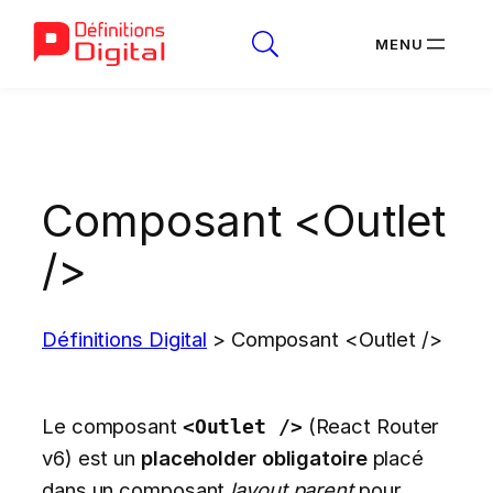
Aller
au
contenu
Composant <Outlet
/>
Définitions Digital
>
Composant <Outlet />
Le composant
(React Router
<Outlet />
v6) est un
placeholder obligatoire
placé
dans un composant
layout parent
pour