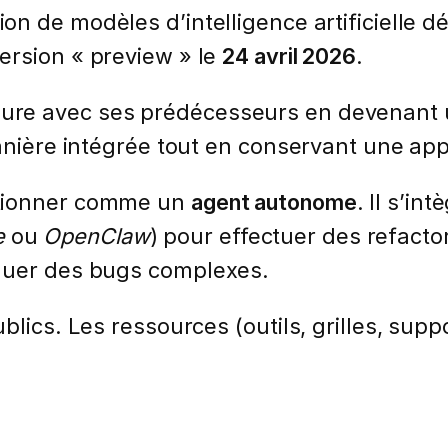
on de modèles d’intelligence artificielle d
version « preview » le
24 avril 2026
.
ure avec ses prédécesseurs en devenant
manière intégrée tout en conservant une a
ctionner comme un
agent autonome
. Il s’in
e
ou
OpenClaw
) pour effectuer des refacto
iquer des bugs complexes.
lics. Les ressources (outils, grilles, suppo