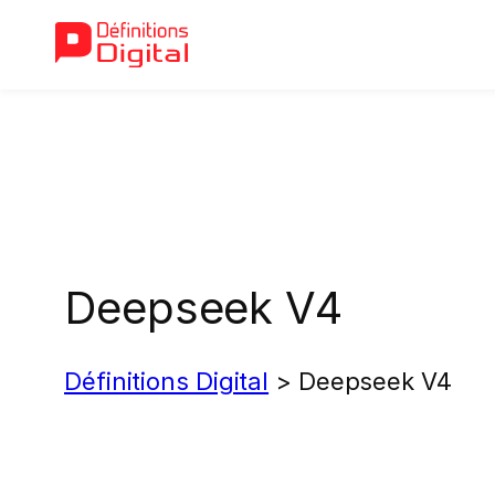
Aller
au
contenu
Deepseek V4
Définitions Digital
>
Deepseek V4