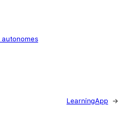
mes autonomes
LearningApp
→