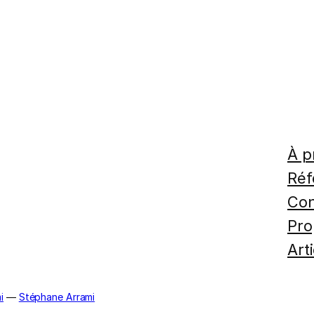
À p
Réf
Con
Pro
Art
i
—
Stéphane Arrami