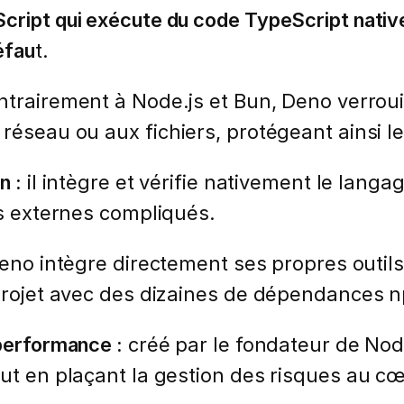
cript qui exécute du code TypeScript nativ
éfau
t.
trairement à Node.js et Bun, Deno verroui
réseau ou aux fichiers, protégeant ainsi le 
n :
il intègre et vérifie nativement le lang
ls externes compliqués.
no intègre directement ses propres outils 
 projet avec des dizaines de dépendances 
performance :
créé par le fondateur de Node.
out en plaçant la gestion des risques au c