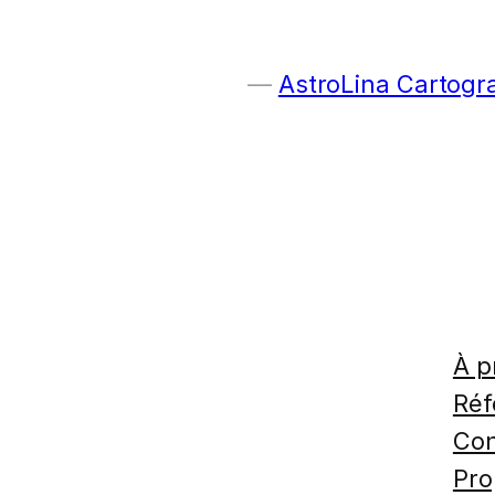
AstroLina Cartogr
À p
Réf
Con
Pro