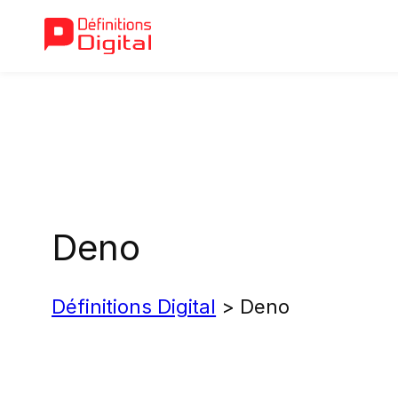
Aller
au
contenu
Deno
Définitions Digital
>
Deno