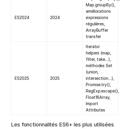
Map.groupBy(),
améliorations
ES2024
2024
expressions
régulières,
ArrayBuffer
transfer
Iterator
helpers (map,
filter, take…),
méthodes Set
(union,
ES2025
2025
intersection…),
Promise.try(),
RegExp.escape(),
Float16Array,
Import
Attributes
Les fonctionnalités ES6+ les plus utilisées