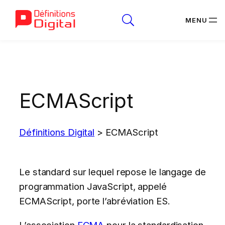
Aller
au
contenu
ECMAScript
Définitions Digital
>
ECMAScript
Le standard sur lequel repose le langage de
programmation JavaScript, appelé
ECMAScript, porte l’abréviation ES.
L’association
ECMA
pour la standardisation