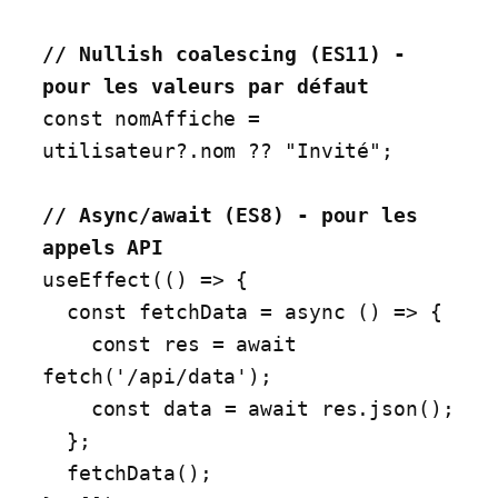
// Nullish coalescing (ES11) - 
const nomAffiche = 
utilisateur?.nom ?? "Invité";

// Async/await (ES8) - pour les 
useEffect(() => {

  const fetchData = async () => {

    const res = await 
fetch('/api/data');

    const data = await res.json();

  };

  fetchData();
