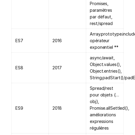
Promises,
paramètres
par défaut,
rest/spread
Array.prototype.includ
ES7
2016
opérateur
exponentiel **
async/await,
Object.values(),
ES8
2017
Object.entries(),
String.padStart()/pad
Spread/rest
pour objets {…
obj},
ES9
2018
Promise.allSettled(),
améliorations
expressions
régulières