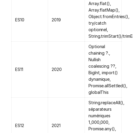
Array.flat(),
Array.flatMap(),
Object.fromEntries(),
ES10
2019
try/catch
optionnel,
String.trimStart()/trim
Optional
chaining ?.,
Nullish
coalescing ??,
ES11
2020
BigInt, import()
dynamique,
Promise.allSettled(),
globalThis
String.replaceAll(),
séparateurs
numériques
1_000_000,
ES12
2021
Promise.any(),