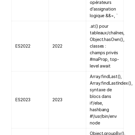
opérateurs
d’assignation
logique &&=, `
.at() pour
tableaux/chaînes,
Object.hasOwn(),
ES2022
2022
classes :
champs privés
#maProp, top-
level await
Array.findLast(),
Array.findLastIndex(),
syntaxe de
blocs dans
ES2023
2023
if/else,
hashbang
#!/usr/bin/env
node
Object.groupBy(),