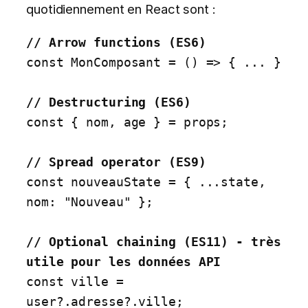
quotidiennement en React sont :
const MonComposant = () => { ... }

const { nom, age } = props;

const nouveauState = { ...state, 
nom: "Nouveau" };

// Optional chaining (ES11) - très 
const ville = 
user?.adresse?.ville;
