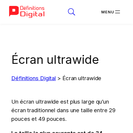
Aller
au
contenu
Écran ultrawide
Définitions Digital
>
Écran ultrawide
Un écran ultrawide est plus large qu’un
écran traditionnel dans une taille entre 29
pouces et 49 pouces.
La taille la plus courante est de 34