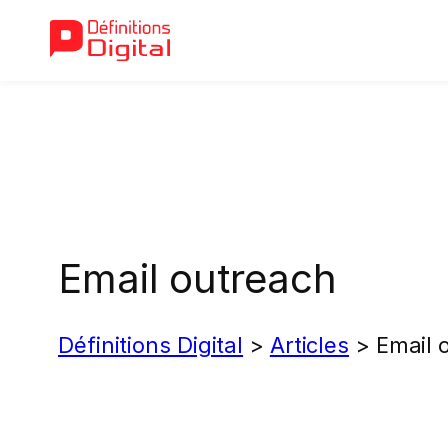
Aller
au
contenu
Email outreach
Définitions Digital
>
Articles
>
Email 