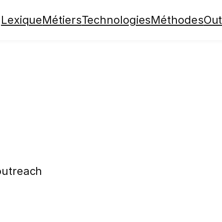
Lexique
Métiers
Technologies
Méthodes
Out
outreach