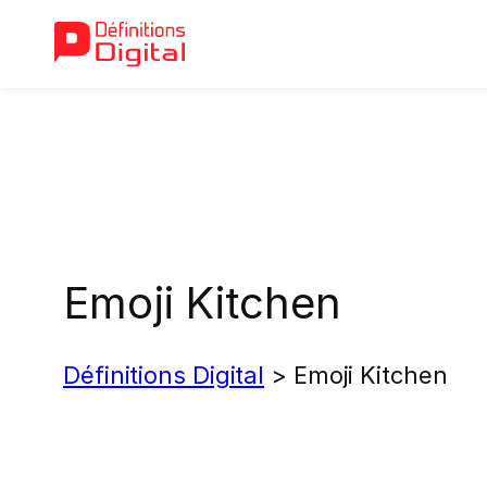
Aller
au
contenu
Emoji Kitchen
Définitions Digital
>
Emoji Kitchen