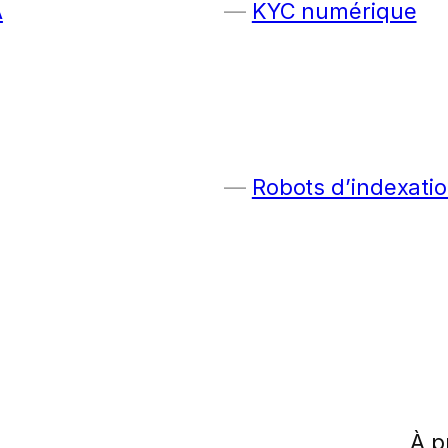
A
KYC numérique
Robots d’indexatio
À p