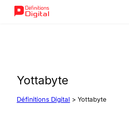
Aller
au
contenu
Yottabyte
Définitions Digital
>
Yottabyte