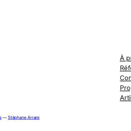
À p
Réf
Con
Pro
Art
i
—
Stéphane Arrami