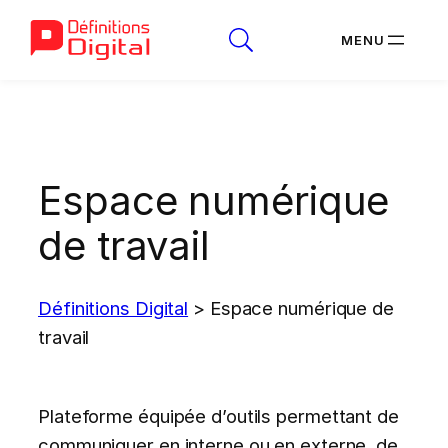
Aller
au
contenu
Espace numérique
de travail
Définitions Digital
>
Espace numérique de
travail
Plateforme équipée d’outils permettant de
communiquer en interne ou en externe, de