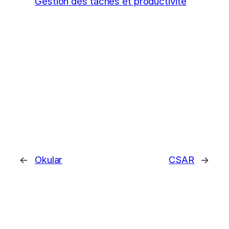
Gestion des tâches et productivité
←
Okular
CSAR
→