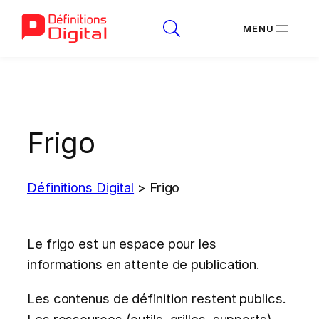
Aller
au
contenu
Frigo
Définitions Digital
>
Frigo
Le frigo est un espace pour les
informations en attente de publication.
Les contenus de définition restent publics.
Les ressources (outils, grilles, supports)