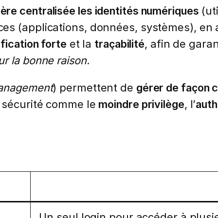
ère centralisée les identités numériques
(ut
es (applications, données, systèmes), en 
fication forte
et la
traçabilité
, afin de gara
ur la bonne raison
.
Management
) permettent de
gérer de façon ce
e sécurité comme le
moindre privilège
, l’
auth
Un seul login pour accéder à plusi