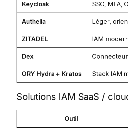
Keycloak
SSO, MFA, O
Authelia
Léger, orie
ZITADEL
IAM moderne
Dex
Connecteur d
ORY Hydra + Kratos
Stack IAM m
Solutions IAM SaaS / cloud
Outil