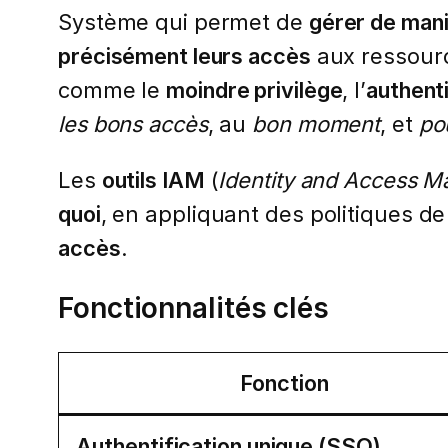
Système qui permet de
gérer de mani
précisément leurs accès
aux ressourc
comme le
moindre privilège
, l’
authenti
les bons accès
, au
bon moment
, et
po
Les
outils IAM
(
Identity and Access 
quoi
, en appliquant des politiques d
accès
.
Fonctionnalités clés
Fonction
Authentification unique (SSO)