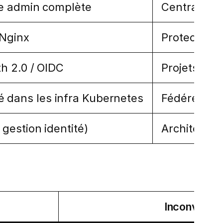
ce admin complète
Centraliser
/Nginx
Protection 
h 2.0 / OIDC
Projets cl
isé dans les infra Kubernetes
Fédérer Go
gestion identité)
Architecture
Inconvénie