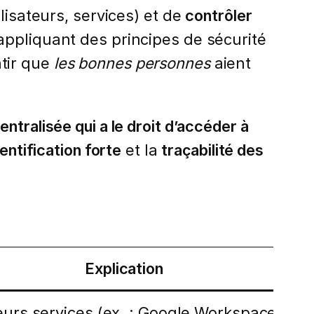
ilisateurs, services) et de
contrôler
appliquant des principes de sécurité
ntir que
les bonnes personnes
aient
ntralisée qui a le droit d’accéder à
entification forte
et la
traçabilité des
Explication
eurs services (ex. : Google Workspace → W