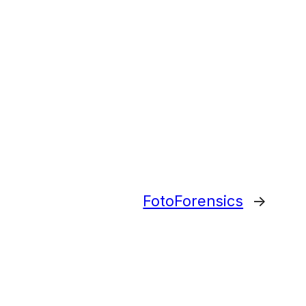
FotoForensics
→