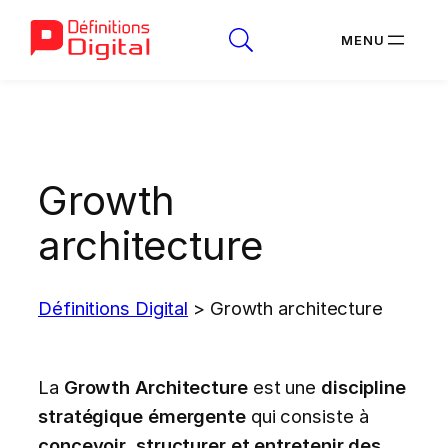
Aller
au
contenu
Growth
architecture
Définitions Digital
>
Growth architecture
La
Growth Architecture
est une
discipline
stratégique émergente
qui consiste à
concevoir, structurer et entretenir des