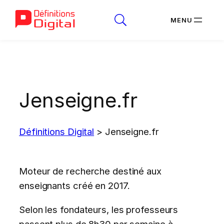
Aller
au
contenu
Jenseigne.fr
Définitions Digital
>
Jenseigne.fr
Moteur de recherche destiné aux
enseignants créé en 2017.
Selon les fondateurs, les professeurs
passent plus de 8h30 par semaine à