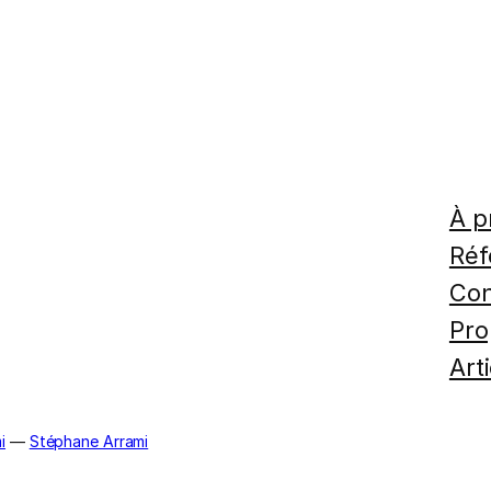
À p
Réf
Con
Pro
Art
i
—
Stéphane Arrami