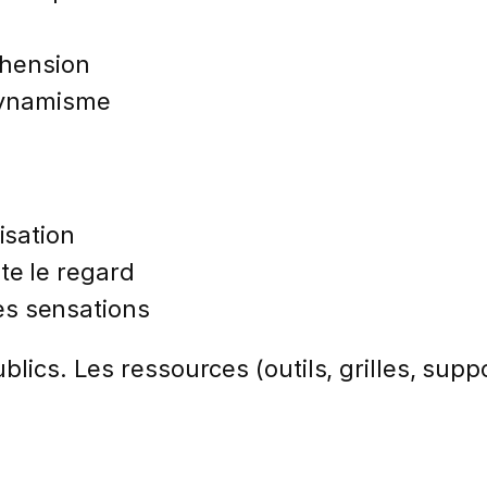
réhension
 dynamisme
isation
te le regard
es sensations
lics. Les ressources (outils, grilles, suppo