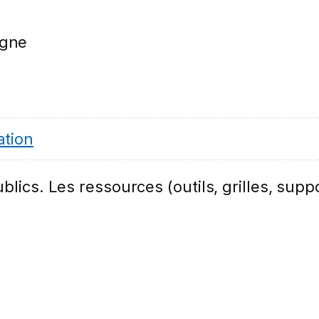
igne
tion
lics. Les ressources (outils, grilles, suppo