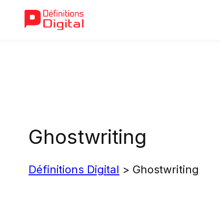
Aller
au
contenu
Ghostwriting
Définitions Digital
>
Ghostwriting