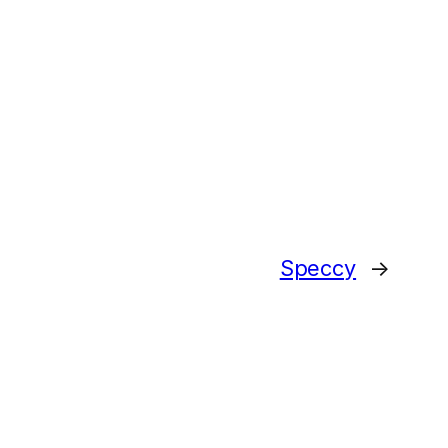
Speccy
→