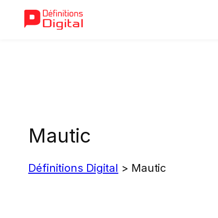
Aller
au
contenu
Mautic
Définitions Digital
>
Mautic