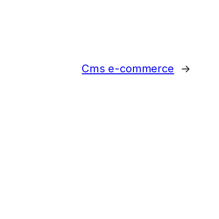
Cms e-commerce
→