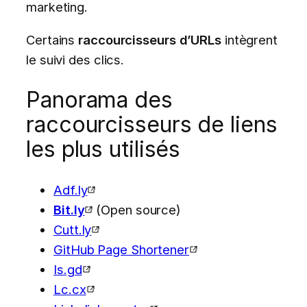
marketing.
Certains
raccourcisseurs d’URLs
intègrent
le suivi des clics.
Panorama des
raccourcisseurs de liens
les plus utilisés
Adf.ly
Bit.ly
(Open source)
Cutt.ly
GitHub Page Shortener
Is.gd
Lc.cx