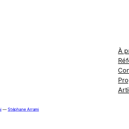
À p
Réf
Con
Pro
Art
i
—
Stéphane Arrami