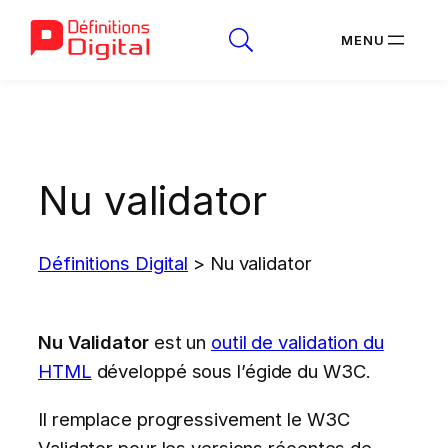
Aller
au
contenu
Nu validator
Définitions Digital
>
Nu validator
Nu Validator
est un
outil de validation du
HTML
développé sous l’égide du W3C.
Il remplace progressivement le W3C
Validator pour les versions récentes de