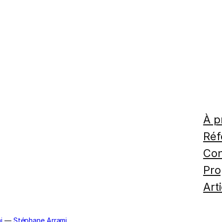
À p
Réf
Con
Pro
Art
i
—
Stéphane Arrami