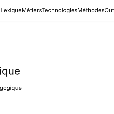
Lexique
Métiers
Technologies
Méthodes
Out
ique
gogique