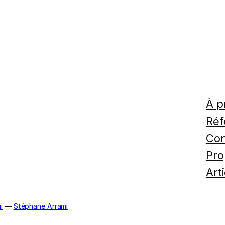
À p
Réf
Con
Pro
Art
i
—
Stéphane Arrami