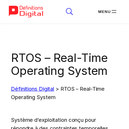
Aller
au
contenu
RTOS – Real-Time
Operating System
Définitions Digital
>
RTOS – Real-Time
Operating System
Système d’exploitation conçu pour
répondre à des contraintes temporelles