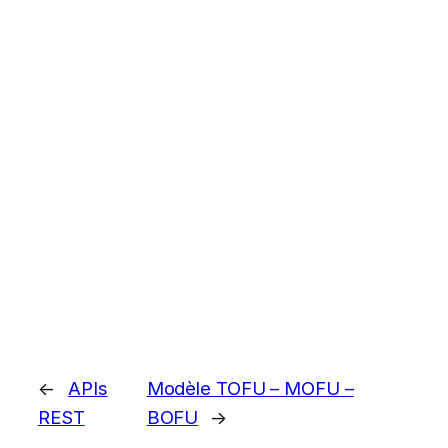
←
APIs
Modèle TOFU – MOFU –
REST
BOFU
→