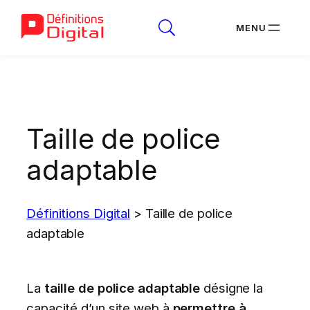
Aller
au
contenu
Taille de police
adaptable
Définitions Digital
>
Taille de police
adaptable
La
taille de police adaptable
désigne la
capacité d’un site web à
permettre à