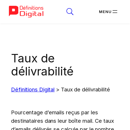
Aller
au
contenu
Taux de
délivrabilité
Définitions Digital
>
Taux de délivrabilité
Pourcentage d’emails reçus par les
destinataires dans leur boîte mail. Ce taux
d’emails délivrés se calcule par le nombre