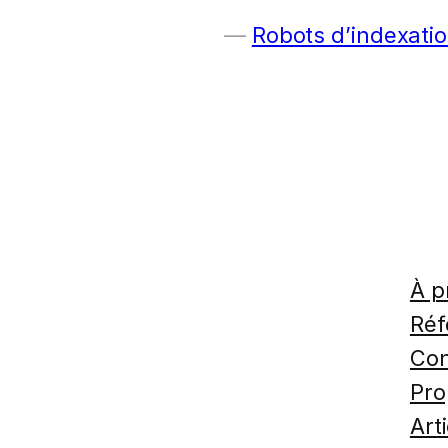
Robots d’indexatio
À p
Réf
Con
Pro
Art