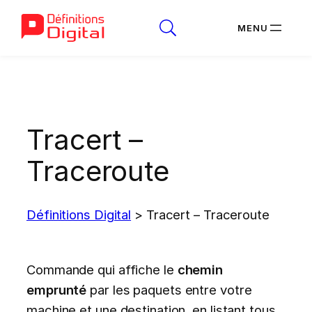
Aller
au
contenu
Tracert –
Traceroute
Définitions Digital
>
Tracert – Traceroute
Commande qui affiche le
chemin
emprunté
par les paquets entre votre
machine et une destination, en listant tous