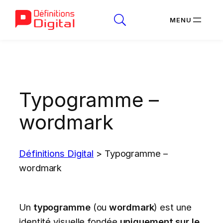
Aller
au
contenu
Typogramme –
wordmark
Définitions Digital
>
Typogramme –
wordmark
Un
typogramme
(ou
wordmark
) est une
identité visuelle fondée
uniquement sur le