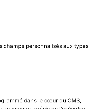
es champs personnalisés aux types
programmé dans le cœur du CMS,
à un moment précis de l’exécution