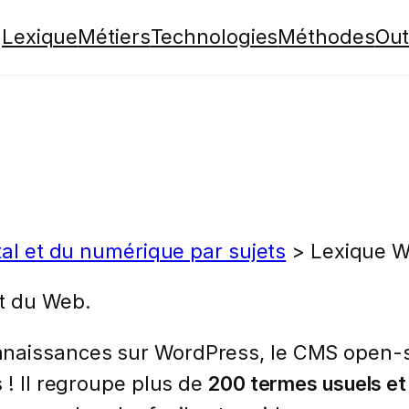
Lexique
Métiers
Technologies
Méthodes
Out
tal et du numérique par sujets
>
Lexique 
t du Web.
nnaissances sur WordPress, le CMS open-s
 ! Il regroupe plus de
200 termes usuels e