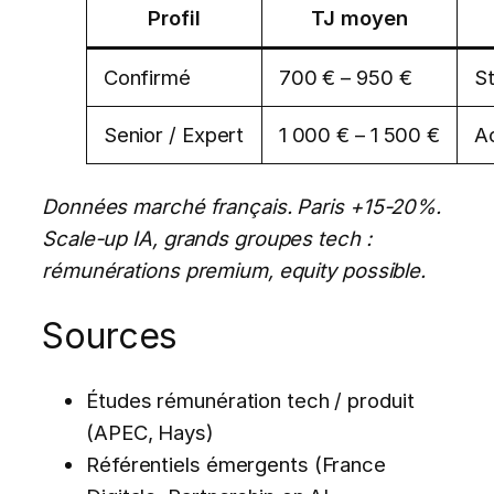
Profil
TJ moyen
Confirmé
700 € – 950 €
St
Senior / Expert
1 000 € – 1 500 €
A
Données marché français. Paris +15-20%.
Scale-up IA, grands groupes tech :
rémunérations premium, equity possible.
Sources
Études rémunération tech / produit
(APEC, Hays)
Référentiels émergents (France