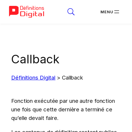
Aller
au
contenu
Callback
Définitions Digital
>
Callback
Fonction exécutée par une autre fonction
une fois que cette dernière a terminé ce
qu’elle devait faire.
Les contenus de définition restent publics.