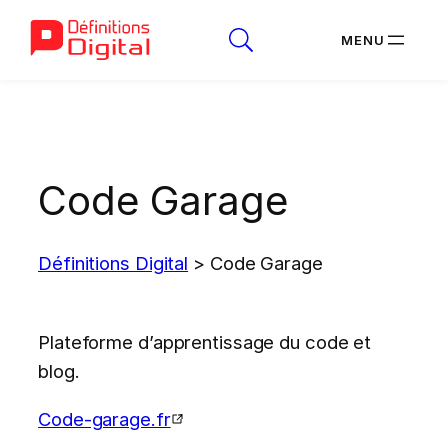
Aller
au
contenu
Code Garage
Définitions Digital
>
Code Garage
Plateforme d’apprentissage du code et
blog.
Code-garage.fr