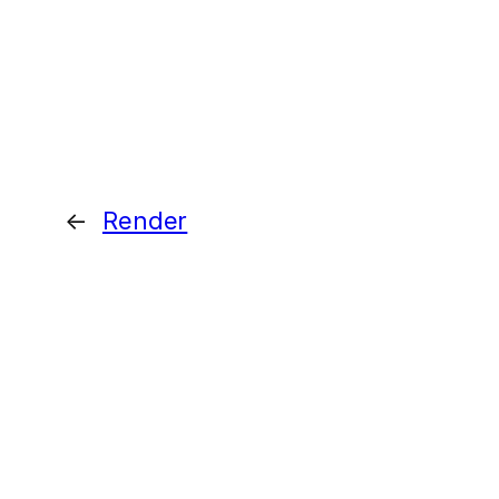
←
Render