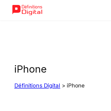
Aller
au
contenu
iPhone
Définitions Digital
>
iPhone