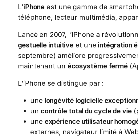
L’
iPhone
est une gamme de smartpho
téléphone, lecteur multimédia, appar
Lancé en 2007, l’iPhone a révolutionn
gestuelle intuitive
et une
intégration é
septembre) améliore progressivement l
maintenant un
écosystème fermé
(Ap
L’iPhone se distingue par :
une
longévité logicielle exception
un
contrôle total du cycle de vie
(
une
expérience utilisateur homog
externes, navigateur limité à Web