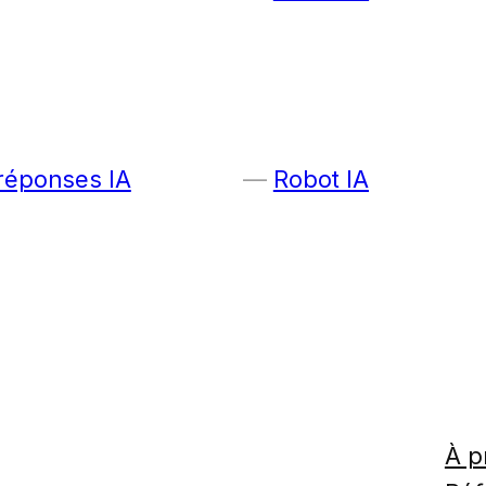
 réponses IA
Robot IA
À p