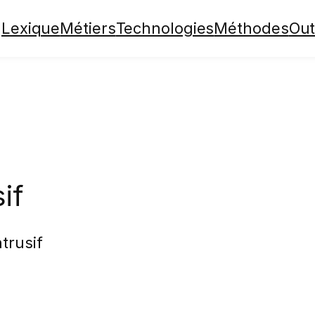
Lexique
Métiers
Technologies
Méthodes
Out
if
trusif