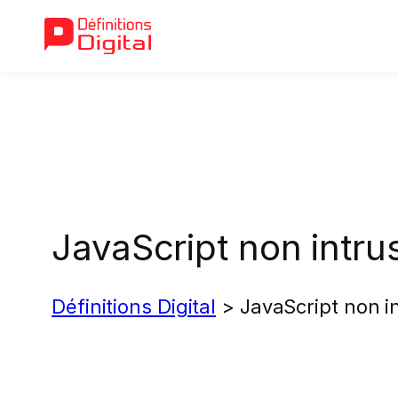
Aller
au
contenu
JavaScript non intrus
Définitions Digital
>
JavaScript non in