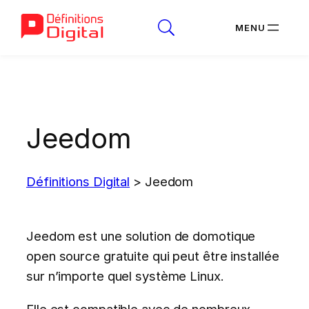
Aller
au
contenu
Jeedom
Définitions Digital
>
Jeedom
Jeedom est une solution de domotique
open source gratuite qui peut être installée
sur n’importe quel système Linux.
Elle est compatible avec de nombreux