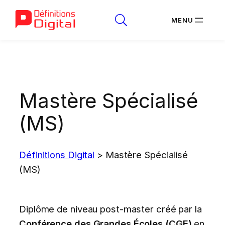
Aller
au
contenu
Mastère Spécialisé
(MS)
Définitions Digital
>
Mastère Spécialisé
(MS)
Diplôme de niveau post-master créé par la
Conférence des Grandes Écoles (CGE)
en