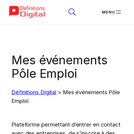
Aller
au
contenu
Mes événements
Pôle Emploi
Définitions Digital
>
Mes événements Pôle
Emploi
Plateforme permettant d’entrer en contact
avec des entreprises, de s’inscrire à des